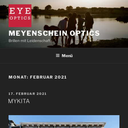
Zum
Inhalt
springen
MEYENSCHEIN OPTICS
Brillen mit Leidenschaft
Menü
MONAT:
FEBRUAR 2021
VERÖFFENTLICHT
17. FEBRUAR 2021
AM
MYKITA