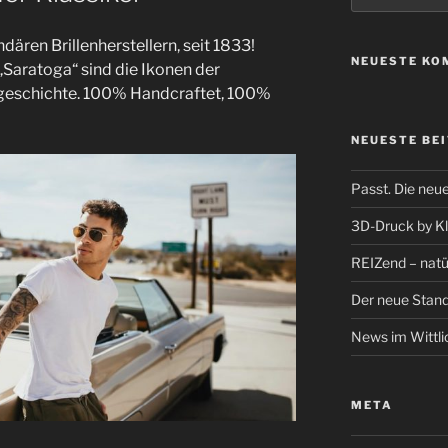
dären Brillenherstellern, seit 1833!
NEUESTE KO
 „Saratoga“ sind die Ikonen der
geschichte. 100% Handcraftet, 100%
NEUESTE BE
Passt. Die neu
3D-Druck by 
REIZend – natü
Der neue Stand
News im Wittl
META