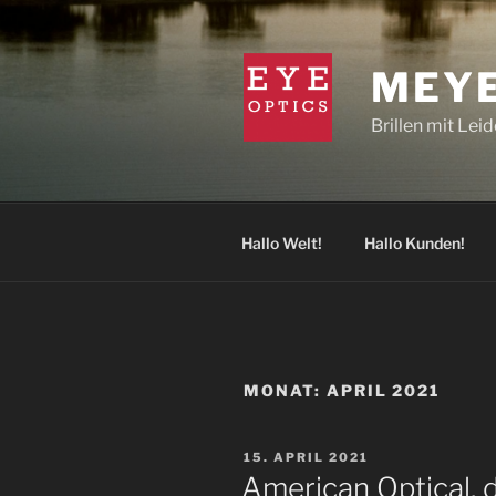
Zum
Inhalt
springen
MEYE
Brillen mit Lei
Hallo Welt!
Hallo Kunden!
MONAT:
APRIL 2021
VERÖFFENTLICHT
15. APRIL 2021
AM
American Optical, d