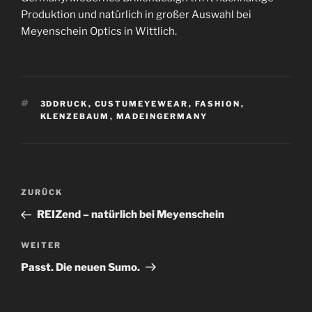
Produktion und natürlich in großer Auswahl bei
Meyenschein Optics in Wittlich.
SCHLAGWÖRTER
3DDRUCK
,
CUSTUMEYEWEAR
,
FASHION
,
KLENZEBAUM
,
MADEINGERMANY
Beitragsnavigation
Vorheriger
ZURÜCK
Beitrag
REIZend – natürlich bei Meyenschein
Nächster
WEITER
Beitrag
Passt. Die neuen Sumo.