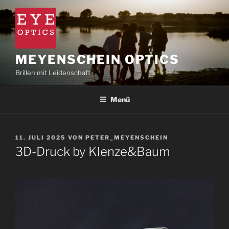
Zum
Inhalt
springen
MEYENSCHEIN OPTICS
Brillen mit Leidenschaft
Menü
VERÖFFENTLICHT
11. JULI 2025
VON
PETER_MEYENSCHEIN
AM
3D-Druck by Klenze&Baum