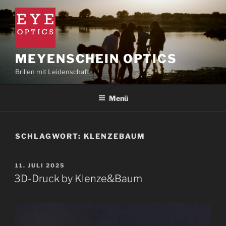
Zum
Inhalt
springen
MEYENSCHEIN OPTICS
Brillen mit Leidenschaft
Menü
SCHLAGWORT:
KLENZEBAUM
VERÖFFENTLICHT
11. JULI 2025
AM
3D-Druck by Klenze&Baum